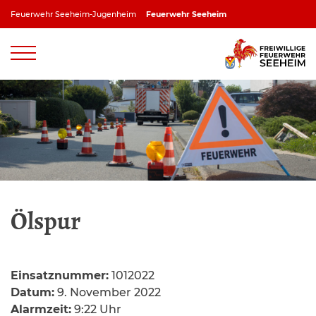
Zum
Feuerwehr Seeheim-Jugenheim
Feuerwehr Seeheim
Inhalt
springen
Feuerwehr Jugenheim
Feuerwehr Ober-Beerbach
Feuerwehr Balkhausen
Feuerwehr Stettbach
Ölspur
Einsatznummer:
1012022
Datum:
9. November 2022
Alarmzeit:
9:22 Uhr