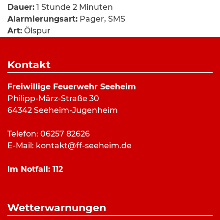
Dauer:
1 Stunde 2 Minuten
Alarmierungsart:
Pager, SMS
Art:
Ölspur
Einsatzort:
Friedrich-Ebert Straße, Seeheim
Mannschaftsstärke:
13
Kontakt
Fahrzeuge:
ELW
,
LF 10/6
,
GW-Logistik
,
Ölspuranhänger
Freiwillige Feuerwehr Seeheim
Weitere Kräfte:
Philipp-März-Straße 30
64342 Seeheim-Jugenheim
Einsatzbericht:
Telefon: 06257 82626
E-Mail:
kontakt@ff-seeheim.de
Zu einer größeren Ölspur im Ortsgebiet wurde die
Feuerwehr Seeheim am Mittwochmorgen
Im Notfall:
112
alarmiert. Die Kräfte streuten die Verunreinigung
ab und konnten nach gut einer Stunde die
Rückfahrt antreten.
Wetterwarnungen