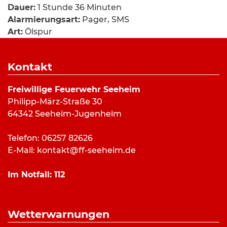
Dauer:
1 Stunde 36 Minuten
Alarmierungsart:
Pager, SMS
Art:
Ölspur
Einsatzort:
Ortsgebiet, Seeheim
Mannschaftsstärke:
23
Kontakt
Fahrzeuge:
ELW
,
LF 10/6
,
GW-Logistik
,
MTF
,
Ölspuranhänger
Freiwillige Feuerwehr Seeheim
Weitere Kräfte:
Feuerwehr Ober-Beerbach
Philipp-März-Straße 30
64342 Seeheim-Jugenheim
Einsatzbericht:
Telefon: 06257 82626
E-Mail:
kontakt@ff-seeheim.de
Zu einer größeren Ölspur im Ortsgebiet wurde die
Feuerwehr Seeheim am Dienstagmittag alarmiert.
Im Notfall:
112
Die Kräfte streuten die Verunreinigung ab und
konnten nach gut 1 1/2 Stunden die Rückfahrt
antreten.
Wetterwarnungen