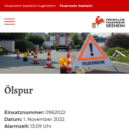
Zum
Feuerwehr Seeheim-Jugenheim
Feuerwehr Seeheim
Inhalt
springen
Feuerwehr Jugenheim
Feuerwehr Ober-Beerbach
Feuerwehr Balkhausen
Feuerwehr Stettbach
Ölspur
Einsatznummer:
0962022
Datum:
1. November 2022
Alarmzeit:
13:09 Uhr