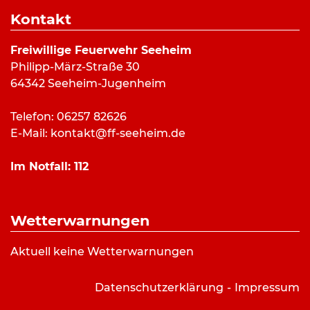
Dauer:
47 Minuten
Kontakt
Alarmierungsart:
Pager, SMS
Art:
Feuermeldung
Freiwillige Feuerwehr Seeheim
Einsatzort:
Lohndorfstraße, Seeheim
Philipp-März-Straße 30
Mannschaftsstärke:
12
64342 Seeheim-Jugenheim
Fahrzeuge:
ELW
,
HLF 20/16
,
LF 10/6
Weitere Kräfte:
Telefon: 06257 82626
E-Mail:
kontakt@ff-seeheim.de
Einsatzbericht:
Im Notfall:
112
Kein Einsatzbericht vorhanden.
Wetterwarnungen
Bilderverzeichnis:
Aktuell keine Wetterwarnungen
Symbolbild Feuerwehr-Sperrzone: FF
Seeheim/Dorian Krüger
Datenschutzerklärung
Impressum