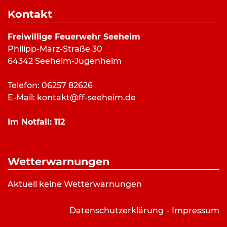
Dauer:
23 Minuten
Kontakt
Alarmierungsart:
Pager, SMS
Art:
Feuermeldung
Freiwillige Feuerwehr Seeheim
Einsatzort:
L3100, Seeheim
Philipp-März-Straße 30
Mannschaftsstärke:
18
64342 Seeheim-Jugenheim
Fahrzeuge:
ELW
,
HLF 20/16
,
LF 10/6
,
DLK 23/12
Weitere Kräfte:
Telefon: 06257 82626
E-Mail:
kontakt@ff-seeheim.de
Einsatzbericht:
Im Notfall:
112
Kein Einsatzbericht vorhanden.
Wetterwarnungen
Bilderverzeichnis:
Aktuell keine Wetterwarnungen
Symbolbild Feuerwehrabsperrung: FF
Seeheim/Dorian Krüger
Datenschutzerklärung
Impressum