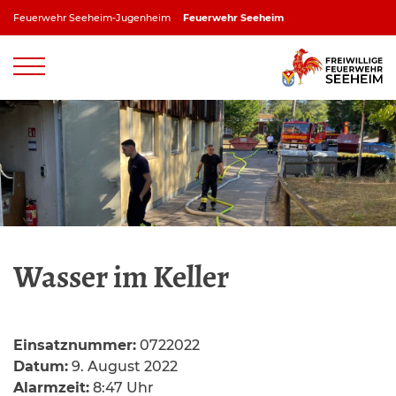
Zum
Feuerwehr Seeheim-Jugenheim
Feuerwehr Seeheim
Inhalt
springen
Feuerwehr Jugenheim
Feuerwehr Ober-Beerbach
Feuerwehr Balkhausen
Feuerwehr Stettbach
Wasser im Keller
Einsatznummer:
0722022
Datum:
9. August 2022
Alarmzeit:
8:47 Uhr