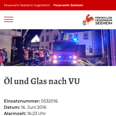
Zum
Feuerwehr Seeheim-Jugenheim
Feuerwehr Seeheim
Inhalt
springen
Feuerwehr Jugenheim
Feuerwehr Ober-Beerbach
Feuerwehr Balkhausen
Feuerwehr Stettbach
Öl und Glas nach VU
Einsatznummer:
0532016
Datum:
16. Juni 2016
Alarmzeit:
16:23 Uhr