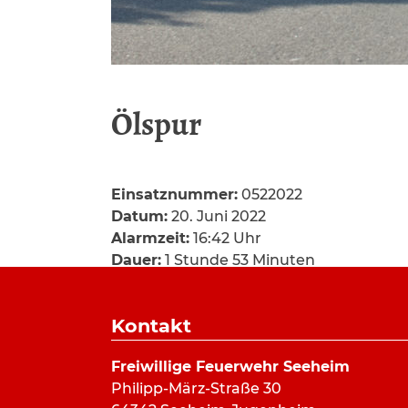
Ölspur
Einsatznummer:
0522022
Datum:
20. Juni 2022
Alarmzeit:
16:42 Uhr
Dauer:
1 Stunde 53 Minuten
Alarmierungsart:
Pager, SMS
Art:
Ölspur
Kontakt
Einsatzort:
Ortsgebiet Seeheim
Mannschaftsstärke:
19
Freiwillige Feuerwehr Seeheim
Fahrzeuge:
ELW
,
HLF 20/16
,
LF 10/6
,
GW-
Philipp-März-Straße 30
Weitere Kräfte:
Feuerwehr Ober-Beerba