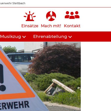
uerwehr Stettbach
Einsätze
Mach mit!
Kontakt
Musikzug
Ehrenabteilung