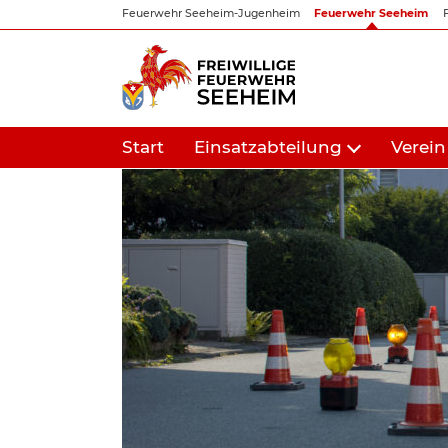
Zum
Feuerwehr Seeheim-Jugenheim
Feuerwehr Seeheim
Inhalt
springen
Start
Einsatzabteilung
Verein