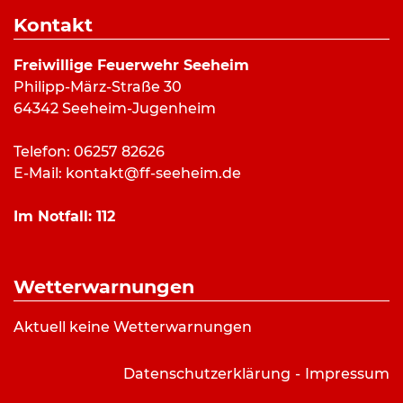
Dauer:
1 Stunde 52 Minuten
Kontakt
Alarmierungsart:
Art:
Tätigkeit
Freiwillige Feuerwehr Seeheim
Einsatzort:
Feuerwehrgerätehaus
Philipp-März-Straße 30
Mannschaftsstärke:
8
64342 Seeheim-Jugenheim
Fahrzeuge:
TLF 24/50
Weitere Kräfte:
Gemeindebrandinspektor,
Telefon: 06257 82626
Rettungsdienst
E-Mail:
kontakt@ff-seeheim.de
Im Notfall:
112
Einsatzbericht:
Der Landeplatz für den Rettungshubschrauber
Wetterwarnungen
musste während Landung und Start gesichert
werden.
Aktuell keine Wetterwarnungen
Datenschutzerklärung
Impressum