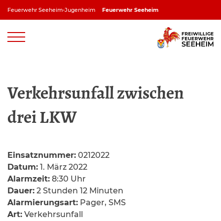
Zum
Feuerwehr Seeheim-Jugenheim
Feuerwehr Seeheim
Inhalt
springen
Feuerwehr Jugenheim
Feuerwehr Ober-Beerbach
Feuerwehr Balkhausen
Feuerwehr Stettbach
Verkehrsunfall zwischen
drei LKW
Einsatznummer:
0212022
Datum:
1. März 2022
Alarmzeit:
8:30 Uhr
Dauer:
2 Stunden 12 Minuten
Alarmierungsart:
Pager, SMS
Art:
Verkehrsunfall