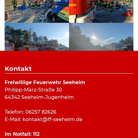
Kontakt
Bilderverzeichnis:
Freiwillige Feuerwehr Seeheim
Einsatz 0212022 – Unfallstelle: FF Seeheim/Luc
Philipp-März-Straße 30
Kumle
64342 Seeheim-Jugenheim
Einsatz 0212022 – Umfüllen Diesel: FF
Seeheim/Luc Kumle
Telefon: 06257 82626
Einsatz 0212022 – Abpumpen von Diesel: FF
E-Mail:
kontakt@ff-seeheim.de
Seeheim/Luc Kumle
Einsatz 0212022 – Aufnehmen von
Im Notfall:
112