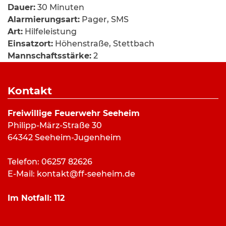
Dauer:
30 Minuten
Alarmierungsart:
Pager, SMS
Art:
Hilfeleistung
Einsatzort:
Höhenstraße, Stettbach
Mannschaftsstärke:
2
Fahrzeuge:
ELW
Weitere Kräfte:
Rettungsdienst, Stv.
Kontakt
Gemeindebrandinspektor
Freiwillige Feuerwehr Seeheim
Philipp-März-Straße 30
Einsatzbericht:
64342 Seeheim-Jugenheim
Zu einer Tragehilfe wurde die Seeheimer
Telefon: 06257 82626
Feuerwehr zusammen mit den Stettbacher
E-Mail:
kontakt@ff-seeheim.de
Kameraden sowie dem Rettungsdienst in die
Höhenstraße nach Stettbach alarmiert.
Im Notfall:
112
Vor Ort musste die Feuerwehr jedoch nicht mehr