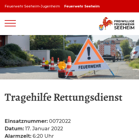
Zum
Feuerwehr Seeheim-Jugenheim
Feuerwehr Seeheim
Inhalt
springen
Feuerwehr Jugenheim
Feuerwehr Ober-Beerbach
Feuerwehr Balkhausen
Feuerwehr Stettbach
Tragehilfe Rettungsdienst
Einsatznummer:
0072022
Datum:
17. Januar 2022
Alarmzeit:
6:20 Uhr