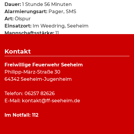
Dauer:
1 Stunde 56 Minuten
Alarmierungsart:
Pager, SMS
Art:
Ölspur
Einsatzort:
Im Weedring, Seeheim
Mannschaftsstärke:
11
Fahrzeuge:
ELW
,
LF 10/6
,
RW
,
GW-Logistik
,
Ölspuranhänger
Kontakt
Weitere Kräfte:
Abschleppdienst
Freiwillige Feuerwehr Seeheim
Philipp-März-Straße 30
Einsatzbericht:
64342 Seeheim-Jugenheim
Am Mittag des 06.06.2021 riss sich ein Transporter
Telefon: 06257 82626
beim ausparken den Dieseltank auf. Dadurch
E-Mail:
kontakt@ff-seeheim.de
wurde die Kräfte der Seeheimer Feuerwehr durch
die Leitstelle Dieburg alarmiert.
Im Notfall:
112
Vor Ort musste der Diesel mittels Bindemittel und