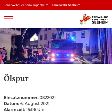
Zum
Feuerwehr Seeheim-Jugenheim
Feuerwehr Seeheim
Inhalt
springen
Feuerwehr Jugenheim
Feuerwehr Ober-Beerbach
Feuerwehr Balkhausen
Feuerwehr Stettbach
Ölspur
Einsatznummer:
0822021
Datum:
6. August 2021
Alarmzeit:
15:06 Uhr