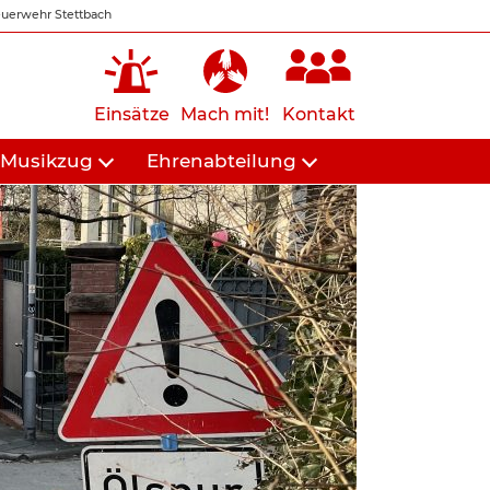
uerwehr Stettbach
Einsätze
Mach mit!
Kontakt
Musikzug
Ehrenabteilung