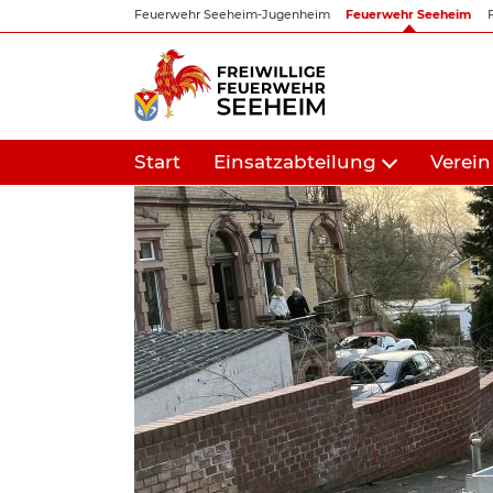
Zum
Feuerwehr Seeheim-Jugenheim
Feuerwehr Seeheim
Inhalt
springen
Start
Einsatzabteilung
Verein