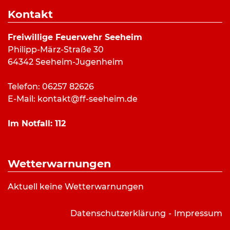
Dauer:
53 Minuten
Kontakt
Alarmierungsart:
Pager, SMS
Art:
Hilfeleistung
Freiwillige Feuerwehr Seeheim
Einsatzort:
Alsbach
Philipp-März-Straße 30
Mannschaftsstärke:
18
64342 Seeheim-Jugenheim
Fahrzeuge:
ELW
,
DLK 23/12
Weitere Kräfte:
Feuerwehr Alsbach, Feuerwehr
Telefon: 06257 82626
Hähnlein, Gemeindebrandinspektor, Polizei,
E-Mail:
kontakt@ff-seeheim.de
Rettungsdienst
Im Notfall:
112
Einsatzbericht:
Wetterwarnungen
Kein Einsatzbericht aufgrund der Lage.
Aktuell keine Wetterwarnungen
Datenschutzerklärung
Impressum