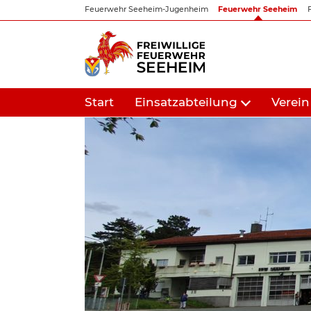
Zum
Feuerwehr Seeheim-Jugenheim
Feuerwehr Seeheim
Inhalt
springen
Start
Einsatzabteilung
Verein