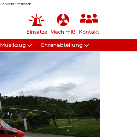
uerwehr Stettbach
Einsätze
Mach mit!
Kontakt
Musikzug
Ehrenabteilung