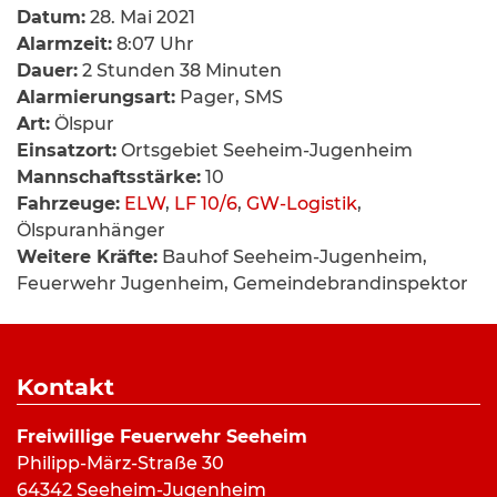
Datum:
28. Mai 2021
Alarmzeit:
8:07 Uhr
Dauer:
2 Stunden 38 Minuten
Alarmierungsart:
Pager, SMS
Art:
Ölspur
Einsatzort:
Ortsgebiet Seeheim-Jugenheim
Mannschaftsstärke:
10
Fahrzeuge:
ELW
,
LF 10/6
,
GW-Logistik
,
Ölspuranhänger
Weitere Kräfte:
Bauhof Seeheim-Jugenheim,
Feuerwehr Jugenheim, Gemeindebrandinspektor
Einsatzbericht:
Kontakt
Am Morgen des 28.05.2021 wurde die Seeheimer
Freiwillige Feuerwehr Seeheim
Feuerwehr um kurz nach 8 zur Verstärkung der
Philipp-März-Straße 30
Feuerwehr Jugenheim alarmiert.
64342 Seeheim-Jugenheim