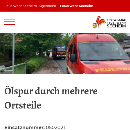
Zum
Feuerwehr Seeheim-Jugenheim
Feuerwehr Seeheim
Inhalt
springen
Feuerwehr Jugenheim
Feuerwehr Ober-Beerbach
Feuerwehr Balkhausen
Feuerwehr Stettbach
Ölspur durch mehrere
Ortsteile
Einsatznummer:
0502021