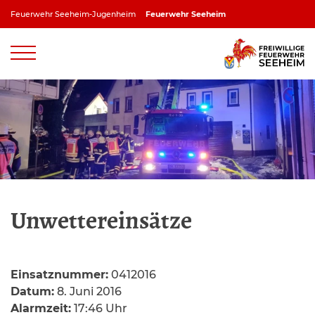
Zum
Feuerwehr Seeheim-Jugenheim
Feuerwehr Seeheim
Inhalt
springen
Feuerwehr Jugenheim
Feuerwehr Ober-Beerbach
Feuerwehr Balkhausen
Feuerwehr Stettbach
Unwettereinsätze
Einsatznummer:
0412016
Datum:
8. Juni 2016
Alarmzeit:
17:46 Uhr