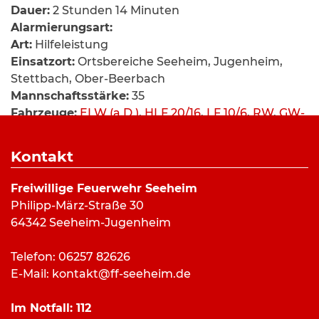
Dauer:
2 Stunden 14 Minuten
Alarmierungsart:
Art:
Hilfeleistung
Einsatzort:
Ortsbereiche Seeheim, Jugenheim,
Stettbach, Ober-Beerbach
Mannschaftsstärke:
35
Fahrzeuge:
ELW (a.D.)
,
HLF 20/16
,
LF 10/6
,
RW
,
GW-
Nachschub (a. D.)
,
MTF
, FLMF (a.D.)
Weitere Kräfte:
Betriebshof Gemeinde Seeheim-
Kontakt
Jugenheim, Feuerwehr Jugenheim, Feuerwehr
Stettbach, Gemeindebrandinspektor
Freiwillige Feuerwehr Seeheim
Philipp-März-Straße 30
64342 Seeheim-Jugenheim
Einsatzbericht:
Telefon: 06257 82626
Durch Gewitter mit Starkregen stiegen Bäche
E-Mail:
kontakt@ff-seeheim.de
über die Ufer und über Straßen oder in Häuser.
Schwerpunkte waren das Stettbacher Tal mit dem
Im Notfall:
112