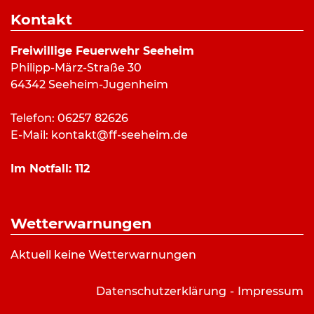
Dauer:
20 Minuten
Kontakt
Alarmierungsart:
SMS
Art:
Hilfeleistung
Freiwillige Feuerwehr Seeheim
Einsatzort:
Christian-Stock-Stadion, Seeheim
Philipp-März-Straße 30
Mannschaftsstärke:
3
64342 Seeheim-Jugenheim
Fahrzeuge:
DLK 23/12
Weitere Kräfte:
Telefon: 06257 82626
E-Mail:
kontakt@ff-seeheim.de
Einsatzbericht:
Im Notfall:
112
Kein Einsatzbericht vorhanden.
Wetterwarnungen
Aktuell keine Wetterwarnungen
Datenschutzerklärung
Impressum