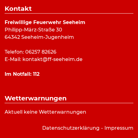
Dauer:
34 Minuten
Kontakt
Alarmierungsart:
Art:
Amtshilfe
Freiwillige Feuerwehr Seeheim
Einsatzort:
Schutzhütte am 10 Wege Platz
Philipp-März-Straße 30
Mannschaftsstärke:
1
64342 Seeheim-Jugenheim
Fahrzeuge:
Weitere Kräfte:
Gemeindebrandinspektor
Telefon: 06257 82626
E-Mail:
kontakt@ff-seeheim.de
Einsatzbericht:
Im Notfall:
112
Rettungsdienst zur Schutzhütte am „10 Wege
Platz“ geführt.
Wetterwarnungen
Aktuell keine Wetterwarnungen
Datenschutzerklärung
Impressum