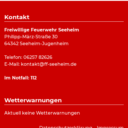
Dauer:
1 Stunde 29 Minuten
Alarmierungsart:
SMS
Kontakt
Art:
Tätigkeit
Einsatzort:
Philipp-März-Straße, Seeheim
Freiwillige Feuerwehr Seeheim
Mannschaftsstärke:
6
Philipp-März-Straße 30
Fahrzeuge:
64342 Seeheim-Jugenheim
Weitere Kräfte:
Rettungsdienst
Telefon: 06257 82626
E-Mail:
kontakt@ff-seeheim.de
Einsatzbericht:
Im Notfall:
112
Die Kräfte sicherten Start und Landung eines
Rettungshubschraubers am
Feuerwehrgerätehaus ab.
Wetterwarnungen
Bilderverzeichnis:
Aktuell keine Wetterwarnungen
Einsatz 0262021-Hubschrauberlandung: FF
Seeheim/Tim Roßmann
Datenschutzerklärung
Impressum