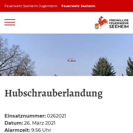
Zum
Feuerwehr Seeheim-Jugenheim
Feuerwehr Seeheim
Inhalt
springen
Feuerwehr Jugenheim
Feuerwehr Ober-Beerbach
Feuerwehr Balkhausen
Feuerwehr Stettbach
Hubschrauberlandung
Einsatznummer:
0262021
Datum:
26. März 2021
Alarmzeit:
9:56 Uhr