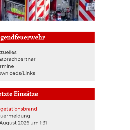
ugendfeuerwehr
tuelles
nsprechpartner
ermine
wnloads/Links
etzte Einsätze
getationsbrand
euermeldung
 August 2026 um 1:31