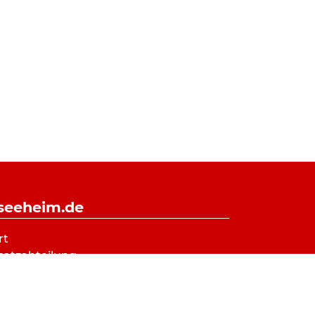
-seeheim.de
rt
satzabteilung
ein
gendfeuerwehr
derfeuerwehr