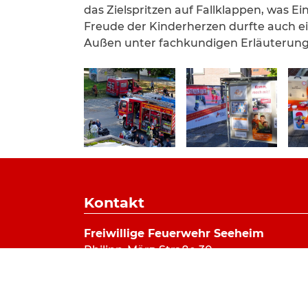
das Zielspritzen auf Fallklappen, was Ei
Freude der Kinderherzen durfte auch e
Außen unter fachkundigen Erläuterun
Kontakt
Freiwillige Feuerwehr Seeheim
Philipp-März-Straße 30
64342 Seeheim-Jugenheim
Telefon: 06257 82626