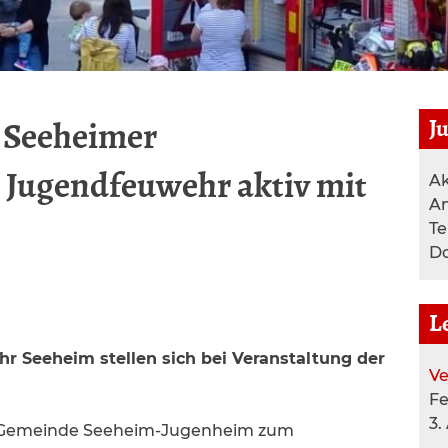
J
– Seeheimer
 Jugendfeuwehr aktiv mit
Ak
A
T
Do
L
 Seeheim stellen sich bei Veranstaltung der
Ve
F
3.
er Gemeinde Seeheim-Jugenheim zum