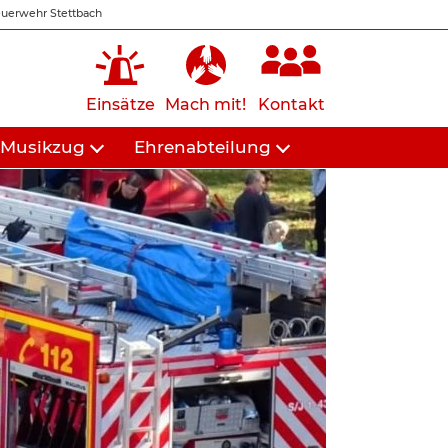
uerwehr Stettbach
Einsätze
Mach mit!
Kontakt
Musikzug
Ehrenabteilung