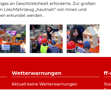
niges an Geschicklichkeit erforderte. Zur großen
in Löschfahrzeug „hautnah“ von Innen und
gen erkundet werden.
Wetterwarnungen
ff
Aktuell keine Wetterwarnungen
Sta
Ein
Ver
Ju
Kin