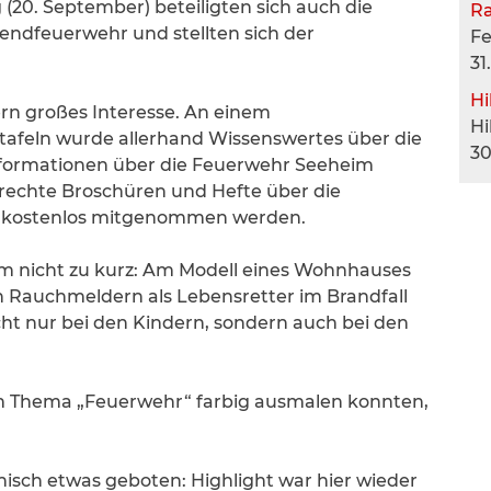
20. September) beteiligten sich auch die
R
ndfeuerwehr und stellten sich der
F
31
Hi
rn großes Interesse. An einem
Hi
tafeln wurde allerhand Wissenswertes über die
30
formationen über die Feuerwehr Seeheim
rechte Broschüren und Hefte über die
 kostenlos mitgenommen werden.
 nicht zu kurz: Am Modell eines Wohnhauses
n Rauchmeldern als Lebensretter im Brandfall
icht nur bei den Kindern, sondern auch bei den
um Thema „Feuerwehr“ farbig ausmalen konnten,
sch etwas geboten: Highlight war hier wieder