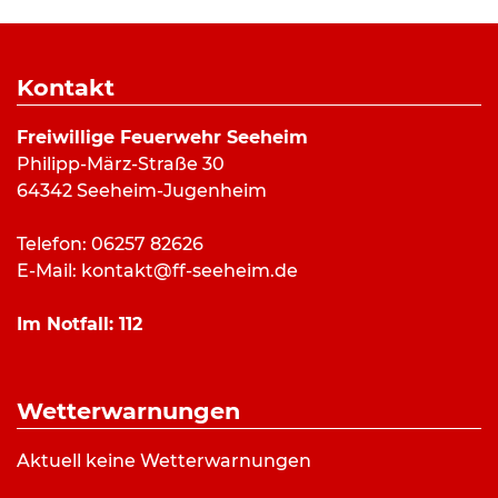
Wer Interesse hat, kann gerne einmal in die
donnerstags zwischen 20 und 22 Uhr im Saal des
Kontakt
Stützpunktes stattfindenden Übungsabende
hinein schnuppern.
Freiwillige Feuerwehr Seeheim
Philipp-März-Straße 30
Infos gibt es auch unter
www.ff-seeheim
, die
64342 Seeheim-Jugenheim
Kontaktadresse lautet:
musikzug@musikzug-ff-
seeheim.de
.
Telefon: 06257 82626
E-Mail:
kontakt@ff-seeheim.de
Im Notfall:
112
Veröffentlicht in
Musikzug
.
Nächtlicher Fehlalarm in
Jahresabschlussübung
Beitragsnavigation
der Kreisklinik
der Jugendfeuerwehr
Wetterwarnungen
Jugenheim -
Seeheim
Feuerwehren Seeheim,
Aktuell keine Wetterwarnungen
Jugenheim und