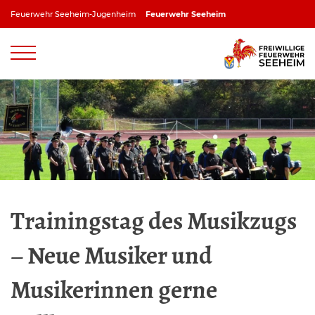
Zum
Feuerwehr Seeheim-Jugenheim
Feuerwehr Seeheim
Inhalt
springen
Feuerwehr Jugenheim
Feuerwehr Ober-Beerbach
Feuerwehr Balkhausen
Feuerwehr Stettbach
Trainingstag des Musikzugs
– Neue Musiker und
Musikerinnen gerne