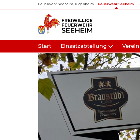
Zum
Feuerwehr Seeheim-Jugenheim
Feuerwehr Seeheim
Inhalt
springen
Start
Einsatzabteilung
Verein