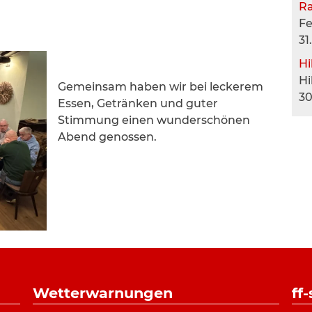
R
F
31
Hi
Hi
Gemeinsam haben wir bei leckerem
30
Essen, Getränken und guter
Stimmung einen wunderschönen
Abend genossen.
Wetterwarnungen
ff