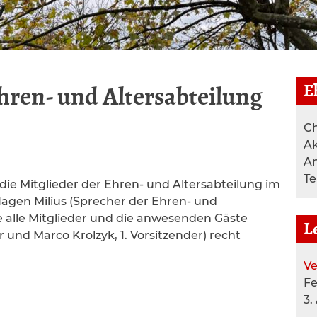
E
hren- und Altersabteilung
Ch
Ak
A
T
 die Mitglieder der Ehren- und Altersabteilung im
agen Milius (Sprecher der Ehren- und
e alle Mitglieder und die anwesenden Gäste
L
 und Marco Krolzyk, 1. Vorsitzender) recht
Ve
F
3.