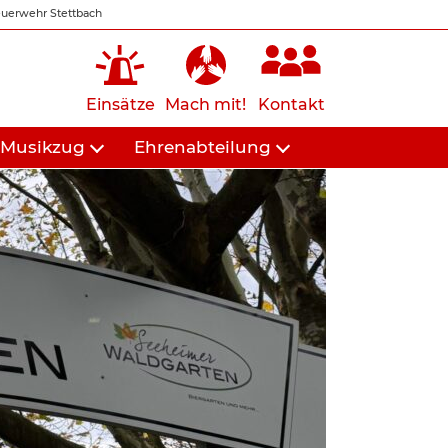
uerwehr Stettbach
Einsätze
Mach mit!
Kontakt
Musikzug
Ehrenabteilung