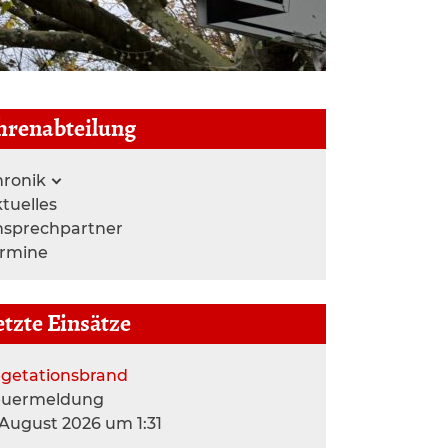
hrenabteilung
ronik
tuelles
nsprechpartner
ermine
etzte Einsätze
getationsbrand
euermeldung
 August 2026 um 1:31