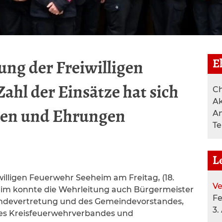
E
ng der Freiwilligen
ahl der Einsätze hat sich
Ch
Ak
hlen und Ehrungen
A
T
L
lligen Feuerwehr Seeheim am Freitag, (18.
Ve
im konnte die Wehrleitung auch Bürgermeister
F
eindevertretung und des Gemeindevorstandes,
3.
des Kreisfeuerwehrverbandes und