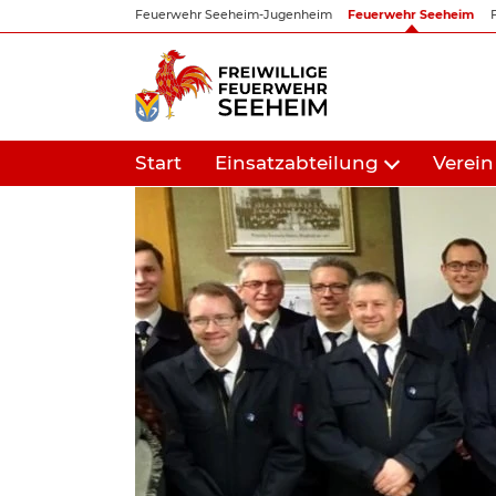
Zum
Feuerwehr Seeheim-Jugenheim
Feuerwehr Seeheim
Inhalt
springen
Start
Einsatzabteilung
Verein