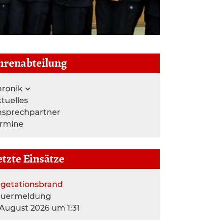
hrenabteilung
ronik
tuelles
nsprechpartner
ermine
etzte Einsätze
getationsbrand
euermeldung
 August 2026 um 1:31