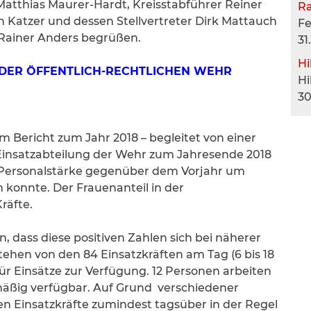
Matthias Maurer-Hardt, Kreisstabführer Reiner
R
 Katzer und dessen Stellvertreter Dirk Mattauch
F
Rainer Anders begrüßen.
31
Hi
 DER ÖFFENTLICH-RECHTLICHEN WEHR
Hi
30
 Bericht zum Jahr 2018 – begleitet von einer
 Einsatzabteilung der Wehr zum Jahresende 2018
e Personalstärke gegenüber dem Vorjahr um
konnte. Der Frauenanteil in der
räfte.
, dass diese positiven Zahlen sich bei näherer
stehen von den 84 Einsatzkräften am Tag (6 bis 18
ür Einsätze zur Verfügung. 12 Personen arbeiten
mäßig verfügbar. Auf Grund verschiedener
en Einsatzkräfte zumindest tagsüber in der Regel