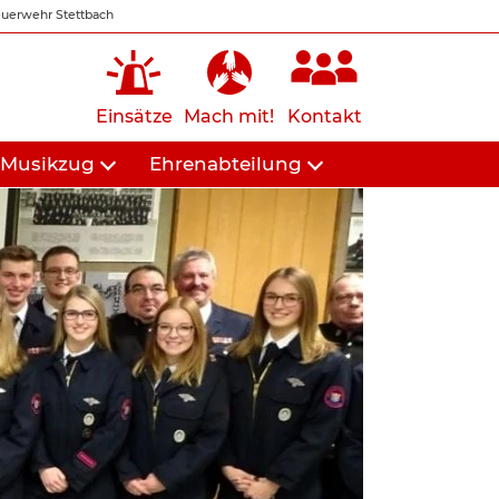
uerwehr Stettbach
Einsätze
Mach mit!
Kontakt
Musikzug
Ehrenabteilung